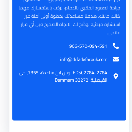
جراحة العمود الفقري بالدمام، نرحّب باستفسارك مهما
كانت حالتك. هدفنا مساعدتك بخطوة أولى آمنة عبر
استشارة مبدئية توضّح لك الاتجاه الصحيح قبل أي قرار
علاجي.
966-570-094-591
info@drfadyfarouk.com
EDSC2784، 2784 اوس ابن ساعدة، 7355, حي
الفيصلية, Dammam 32272