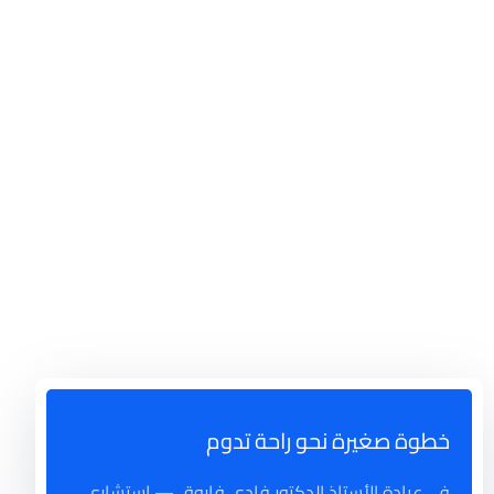
خطوة صغيرة نحو راحة تدوم
في عيادة الأستاذ الدكتور فادي فاروق — استشاري