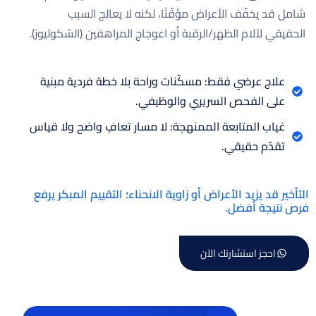
شامل قد يخفّف الأعراض مؤقّتًا، لكنه لا يعالج السبب
الحقيقي لآلام الظهر/الرقبة أو اعوجاج المراهقين (السُكوليوز).
علاج عرضي فقط: مسكّنات وراحة بلا خطة فردية مبنية
على الفحص السريري والوظيفي.
غياب المتابعة الممنهجة: لا مسار تعافٍ واضح ولا قياس
تقدّم حقيقي.
التأخير قد يزيد الأعراض أو زاوية الانحناء؛ التقييم المبكر يرفع
فرص نتيجة أفضل.​
احجز استشارتك الآن