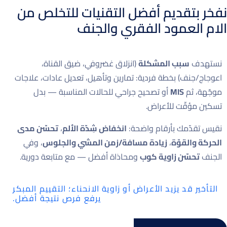
نفخر بتقديم أفضل التقنيات للتخلص من
الام العمود الفقري والجنف
نستهدف
سبب المشكلة
(انزلاق غضروفي، ضيق القناة،
اعوجاج/جنف) بخطة فردية: تمارين وتأهيل، تعديل عادات، علاجات
موجّهة، ثم
MIS
أو تصحيح جراحي للحالات المناسبة — بدل
تسكين مؤقّت للأعراض.
نقيس تقدّمك بأرقام واضحة:
انخفاض شِدّة الألم
،
تحسّن مدى
الحركة والقوّة
،
زيادة مسافة/زمن المشي والجلوس
، وفي
الجنف
تحسّن زاوية كوب
ومحاذاة أفضل — مع متابعة دورية.
التأخير قد يزيد الأعراض أو زاوية الانحناء؛ التقييم المبكر
يرفع فرص نتيجة أفضل.​