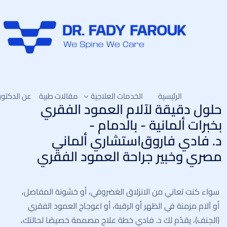
الرئيسية
الخدمات العلاجية
مقالات طبية
عن الدكتور
حلول دقيقة لآلام العمود الفقري
بخبرات ألمانية - بالدمام -
د. فادي فاروق
استشاري ألماني
العلاج التحفّظي لآلام العمود الفقري
مصري وخبير جراحة العمود الفقري
علاج ضغط القناة العصبية العنقية
علاج ضغط القناة العصبية القطنية
سواء كنت تعاني من الانزلاق الغضروفي، أو خشونة المفاصل،
تصحيح الجنف واعوجاج العمود الفقري
أو آلام مزمنة في الظهر أو الرقبة، أو اعوجاج العمود الفقري
(الجنف)، يقدّم لك د. فادي خطة علاج مصممة خصيصًا لحالتك،