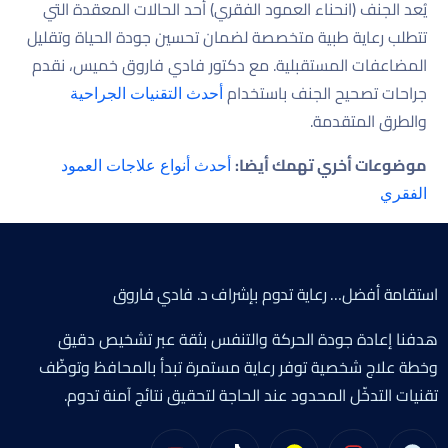
يُعد الجنف (انحناء العمود الفقري) أحد الحالات المعقدة التي
تتطلب رعاية طبية متخصصة لضمان تحسين جودة الحياة وتقليل
المضاعفات المستقبلية. مع دكتور فادي فاروق خميس، نقدم
جراحات تصحيح الجنف باستخدام
أحدث التقنيات الجراحية
والطرق المتقدمة.
موضوعات أخري تهمك أيضا:
أحدث أنواع علاجات العمود
الفقري
استقامة أفضل… رعاية تدوم بإشراف د. فادي فاروق
هدفنا إعادة جودة الحركة والتنفس بثقة عبر تشخيص دقيق
وخطة علاج شخصية توفر رعاية مستمرة تبدأ بالمحافظ وتوظّف
تقنيات التدخّل المحدود عند الحاجة لتحقيق نتائج آمنة تدوم.