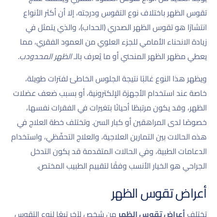
تقوس الظهر باختلاف نوع التقوس ودرجته، إلا أن أكثر الأنواع
انتشارًا هو تقوس الظهر الصدري (الحداب)، والذي يتمثل في
زيادة الانحناء الأمامي للجزء العلوي من العمود الفقري، مما
يعطي مظهر الظهر المنحني أو ما يُعرف بالـ
الظهر المحدودب
.
ويظهر هذا النوع غالبًا نتيجة الجلوس الخاطئ لفترات طويلة،
خاصة عند استخدام الأجهزة الإلكترونية، أو بسبب ضعف عضلات
الظهر، وقد يكون مرتبطًا أحيانًا بتغيرات في الفقرات نفسها،
خصوصًا لدى المراهقين أو كبار السن. وتختلف خطة العلاج في
هذه الحالات بين التمارين العلاجية، والعلاج التحفّظي، واستخدام
الدعامات الطبية، وفي الحالات المتقدمة قد يكون التدخل
الجراحي هو الخيار الأنسب وفقًا لتقييم الطبيب المختص.
أعراض تقوس الظهر
تختلف
أعراض تقوس الظهر
من شخص لآخر تبعًا لنوع التقوس