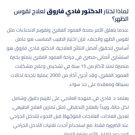
لماذا تختار
الدكتور فادي فاروق
لعلاج تقوس
الظهر؟
عندما يتعلق الأمر بصحة العمود الفقري وتقويم الانحناءات مثل
تقوس الظهر والجنف، فإن اختيار الطبيب المناسب هو عامل
أساسي لتحقيق أفضل النتائج العلاجية. الدكتور فادي فاروق هو
استشاري ألماني‑مصري في جراحة العمود الفقري يتمتع بخبرة
متميزة تمتد لأكثر من 15 سنة في تشخيص وعلاج مشكلات
العمود الفقري، وقد أجرى أكثر من 2000 عملية ناجحة لحالات
بسيطة ومعقدة على حد سواء.
يعتمد د. فادي في منهجه العلاجي على تقييم دقيق وشامل
لكل حالة، ويبدأ بالعلاج التحفظي (مثل تمارين العلاج الطبيعي،
تعديل العادات، العلاجات الموجّهة) قبل اللجوء للتدخل الجراحي
عند الضرورة فقط، مع استخدام أحدث تقنيات التدخل الجراحي
المحدود لتقليل الألم وفترة التعافي.