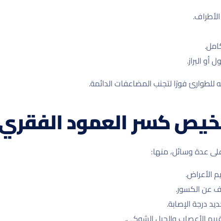
لأطراف.
امل.
أو البراز.
 للطوارئ فورًا لتجنب المضاعفات الدائمة.
يص كسر العمود الفقري
ى عدة وسائل، منها:
م الأعراض.
ف عن الكسور.
يد درجة الإصابة.
قييم الأعصاب والحبل الشوكي.