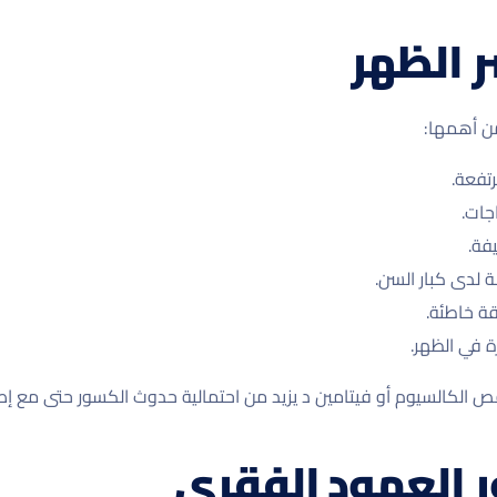
 الظهر
ن أهمها:
تفعة.
جات.
يفة.
لدى كبار السن.
قة خاطئة.
 في الظهر.
الكالسيوم أو فيتامين د يزيد من احتمالية حدوث الكسور حتى مع إص
 العمود الفقري